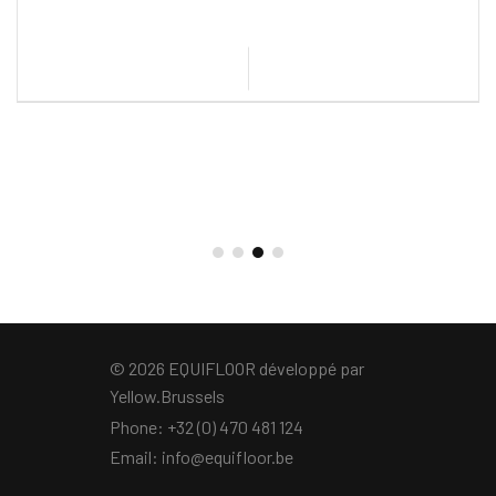
© 2026 EQUIFLOOR développé par
Yellow.Brussels
Phone:
+32 (0) 470 481 124
Email:
info@equifloor.be