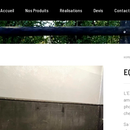
Accueil
Nos Produits
Réalisations
Devis
Contact
HOM
E
L’E
amo
pho
ch
Sa 