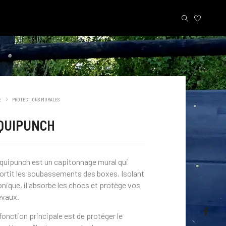
E
PROTECTIONS MURALES
QUIPUNCH
quipunch est un capitonnage mural qui
rtit les soubassements des boxes. Isolant
nique, il absorbe les chocs et protège vos
evaux.
fonction principale est de protéger le