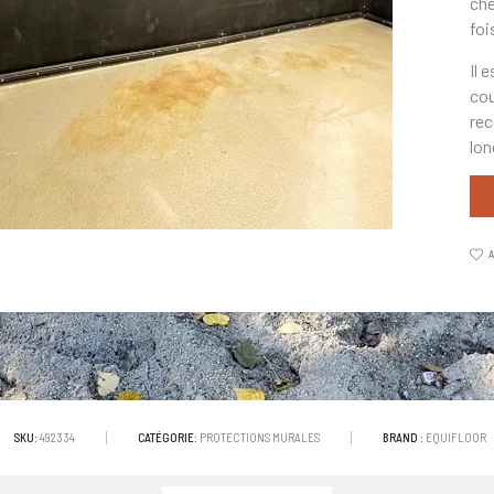
che
foi
Il 
cou
rec
lon
A
SKU:
492334
CATÉGORIE:
PROTECTIONS MURALES
BRAND :
EQUIFLOOR