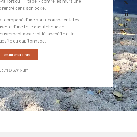
val lorsqu’il « tape » contre les murs une
s rentré dans son boxe.
est composé d’une sous-couche en latex
verte d’une toile caoutchouc de
ouvrement assurant l’étanchéité et la
gévité du capitonnage.
Demander un devis
JOUTER À LA WISHLIST